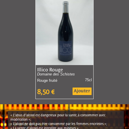
Illico Rouge
Domaine des Schistes
75cl
Rouge fruité
Ajouter
8,50
€
« L’abus d’alcool est dangereux pour la santé, à consommer avec
modération »;
« L’alcool ne doit pas être consommé par les femmes enceintes »;
« La vente d’alcool est interdite aux mineurs »;