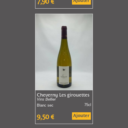
Ajouter
7,90
€
Cheverny Les girouettes
Vins Bellier
75cl
Blanc sec
Ajouter
9,50
€