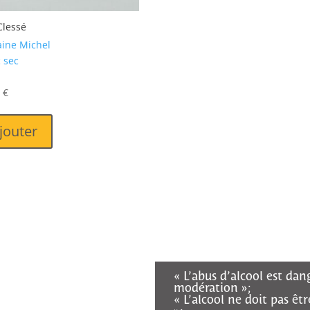
Clessé
ine Michel
 sec
0
€
jouter
« L’abus d’alcool est da
modération »;
« L’alcool ne doit pas ê