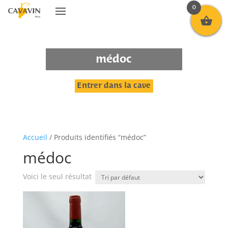
0
médoc
Entrer dans la cave
Accueil
/ Produits identifiés “médoc”
médoc
Voici le seul résultat