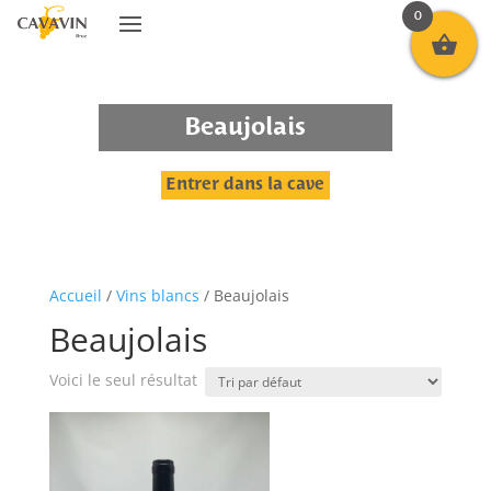
0
Beaujolais
Entrer dans la cave
Accueil
/
Vins blancs
/ Beaujolais
Beaujolais
Voici le seul résultat