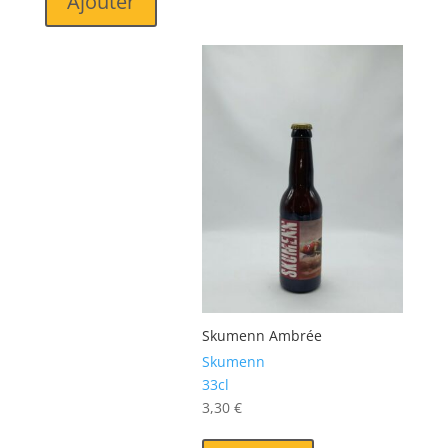
Ajouter
Skumenn Ambrée
Skumenn
33cl
3,30
€