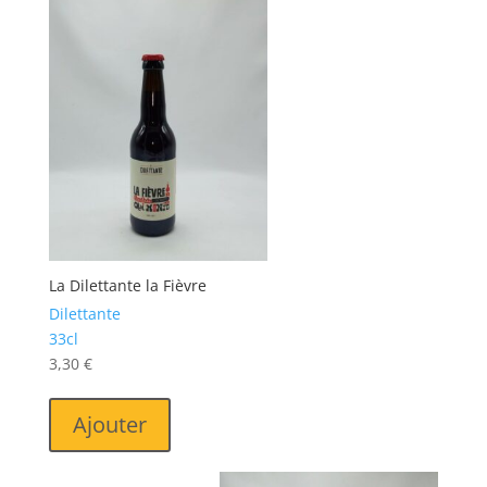
La Dilettante la Fièvre
Dilettante
33cl
3,30
€
Ajouter