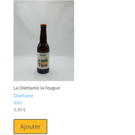
La Dilettante la Fougue
Dilettante
33cl
3,30
€
Ajouter