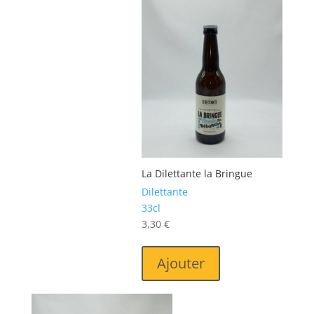
La Dilettante la Bringue
Dilettante
33cl
3,30
€
Ajouter