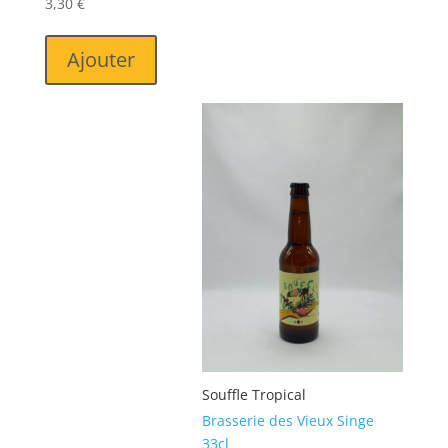
3,30
€
Ajouter
Souffle Tropical
Brasserie des Vieux Singe
33cl