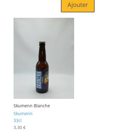
Ajouter
Skumenn Blanche
Skumenn
33cl
3,30
€