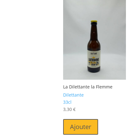
La Dilettante la Flemme
Dilettante
33cl
3,30
€
Ajouter