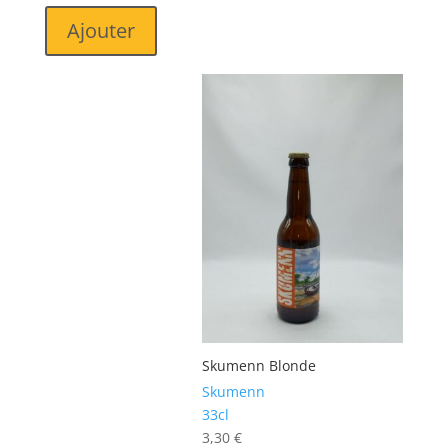
Ajouter
Skumenn Blonde
Skumenn
33cl
3,30
€