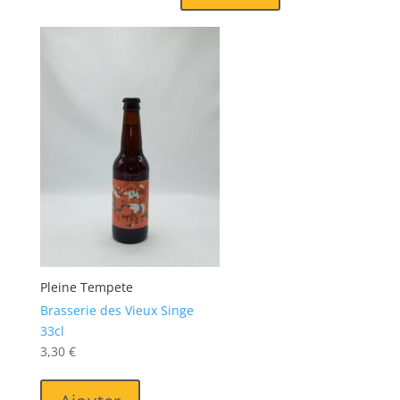
Pleine Tempete
Brasserie des Vieux Singe
33cl
3,30
€