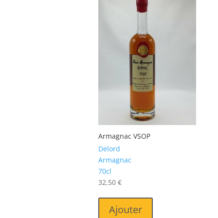
Armagnac VSOP
Delord
Armagnac
70cl
32,50
€
Ajouter